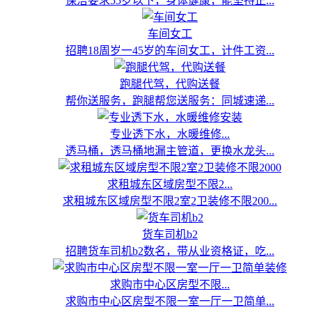
保洁要求55岁以下，身体健康，能坚持正...
车间女工
招聘18周岁一45岁的车间女工，计件工资...
跑腿代驾，代购送餐
帮你送服务，跑腿帮您送服务：同城速递...
专业透下水，水暖维修...
透马桶，透马桶地漏主管道，更换水龙头...
求租城东区域房型不限2...
求租城东区域房型不限2室2卫装修不限200...
货车司机b2
招聘货车司机b2数名，带从业资格证，吃...
求购市中心区房型不限...
求购市中心区房型不限一室一厅一卫简单...