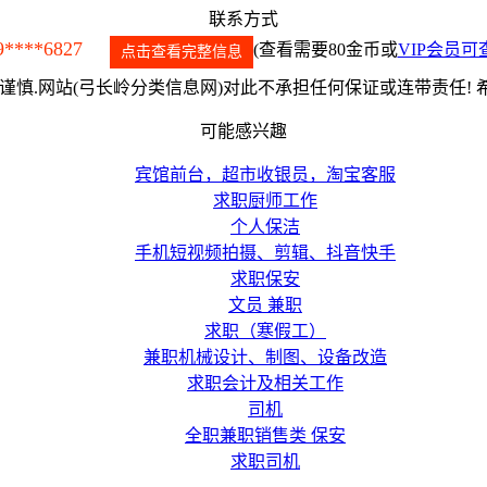
联系方式
9****6827
(查看需要80金币或
VIP会员可
点击查看完整信息
慎.网站(弓长岭分类信息网)对此不承担任何保证或连带责任!
可能感兴趣
宾馆前台，超市收银员，淘宝客服
求职厨师工作
个人保洁
手机短视频拍摄、剪辑、抖音快手
求职保安
文员 兼职
求职（寒假工）
兼职机械设计、制图、设备改造
求职会计及相关工作
司机
全职兼职销售类 保安
求职司机