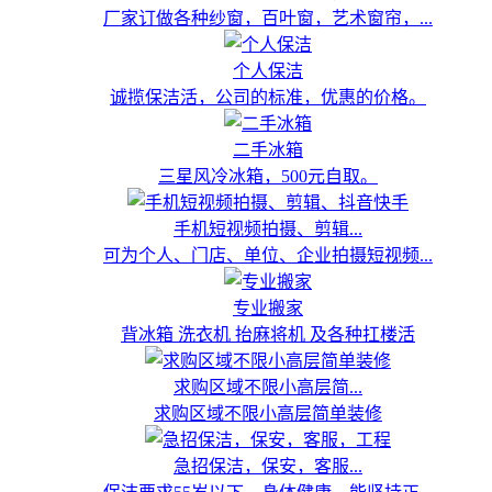
厂家订做各种纱窗，百叶窗，艺术窗帘，...
个人保洁
诚揽保洁活，公司的标准，优惠的价格。
二手冰箱
三星风冷冰箱，500元自取。
手机短视频拍摄、剪辑...
可为个人、门店、单位、企业拍摄短视频...
专业搬家
背冰箱 洗衣机 抬麻将机 及各种扛楼活
求购区域不限小高层简...
求购区域不限小高层简单装修
急招保洁，保安，客服...